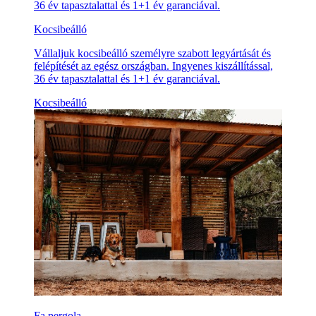
36 év tapasztalattal és 1+1 év garanciával.
Kocsibeálló
Vállaljuk kocsibeálló személyre szabott legyártását és
felépítését az egész országban. Ingyenes kiszállítással,
36 év tapasztalattal és 1+1 év garanciával.
Kocsibeálló
Fa pergola