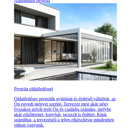
Alumínium pergola
Pergola oldalfedéssel
Oldalfedéses pergolák gyártását és építését vállaljuk, az
Ön egyedi igényei szerint. Tervezze meg akár négy
évszakos privát terét Ön és családja számára, melybe
akár edzőtermet, konyhát, jacuzzit is építhet. Ránk
számíthat, a tervezéstől a teljes elkészítésig mindenben
otthon vagyunk.