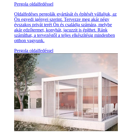
Pergola oldalfedéssel
Oldalfedéses pergolák gyártását és építését vállaljuk, az
Ön egyedi igényei szerint. Tervezze meg akár négy
évszakos privát terét Ön és családja számára, melybe
akár edzőtermet, konyhát, jacuzzit is építhet. Ránk
számíthat, a tervezéstől a teljes elkészítésig mindenben
otthon vagyunk.
Pergola oldalfedéssel