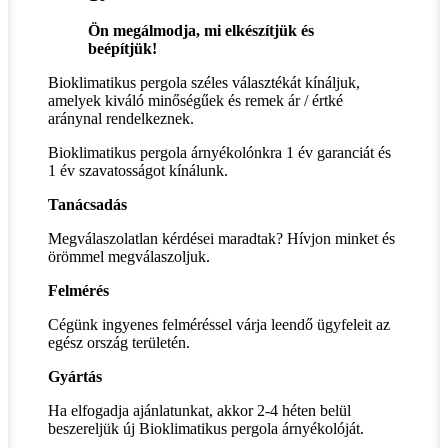
Ön megálmodja, mi elkészítjük és
beépítjük!
Bioklimatikus pergola széles választékát kínáljuk,
amelyek kiváló minőségűek és remek ár / értké
aránynal rendelkeznek.
Bioklimatikus pergola árnyékolónkra 1 év garanciát és
1 év szavatosságot kínálunk.
Tanácsadás
Megválaszolatlan kérdései maradtak? Hívjon minket és
örömmel megválaszoljuk.
Felmérés
Cégünk ingyenes felméréssel várja leendő ügyfeleit az
egész ország területén.
Gyártás
Ha elfogadja ajánlatunkat, akkor 2-4 héten belül
beszereljük új Bioklimatikus pergola árnyékolóját.