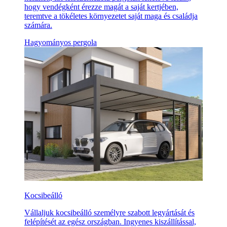
hogy vendégként érezze magát a saját kertjében,
teremtve a tökéletes környezetet saját maga és családja
számára.
Hagyományos pergola
Kocsibeálló
Vállaljuk kocsibeálló személyre szabott legyártását és
felépítését az egész országban. Ingyenes kiszállítással,