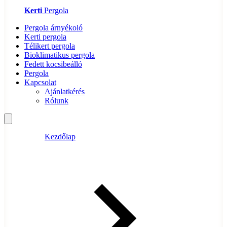
Kerti
Pergola
Pergola árnyékoló
Kerti pergola
Télikert pergola
Bioklimatikus pergola
Fedett kocsibeálló
Pergola
Kapcsolat
Ajánlatkérés
Rólunk
Kezdőlap