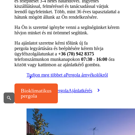
és felépítését 3-4 hetes határidővel. Ingyenes
kiszállíátással, felméréssel és tanácsadással várjuk
leendő ügyfeleinket. Több, mint 36 éves tapasztalattal a
hátunk mögött állunk az Ön rendelkezésére.
Ha Ön is szeretné igénybe venni a segítségünket kérem
hívjon minket és mi örömmel segítünk.
Ha ajánlatot szeretne kérni tőlünk új fa
pergola legyártására és beépítésére kérem hívja
ügyfélszolgálatunkat a
+36 (70) 942 8375
telefonszámunkon munkanapokon
07:30 - 16:00
óra
között vagy kattintson az ajánlatkérő gombra.
Tudjon meg többet a
Pergola árnyékolókról
Bioklimatikus pergola
Ajánlatkérés