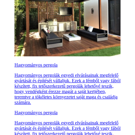
Hagyományos pergola
Hagyományos pergolák egyedi elvárásainak megfelelő
gyártását és építését vállaljuk. Ezek a fémből vagy fából
készített, fix tetőszerkezetű pergolák lehetővé teszik,
hogy vendégként érezze magát a saját kertjében,
teremtve a tökéletes környezetet saját maga és családja
számára.
Hagyományos pergola
Hagyományos pergolák egyedi elvárásainak megfelelő
gyártását és építését vállaljuk. Ezek a fémből vagy fából
készített, fix tetőszerkezetű pergolák lehetővé teszik,