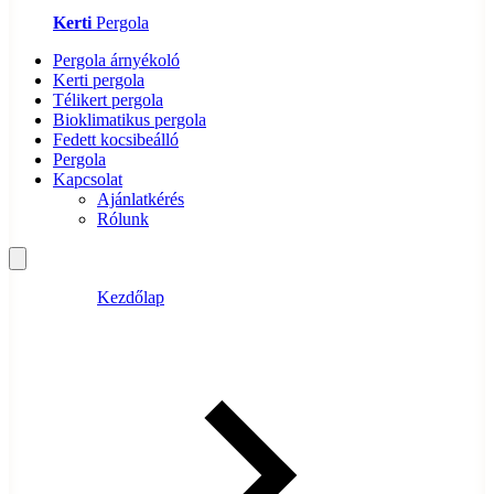
Kerti
Pergola
Pergola árnyékoló
Kerti pergola
Télikert pergola
Bioklimatikus pergola
Fedett kocsibeálló
Pergola
Kapcsolat
Ajánlatkérés
Rólunk
Kezdőlap