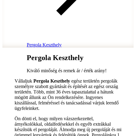
Pergola Keszthely
Pergola Keszthely
Kiváló minőség és remek ár / érték arány!
Vállaljuk
Pergola Keszthely
egész területén pergolák
személyre szabott gyártását és építését az egész ország
területén. Több, mint 36 éves tapasztalattal a hátunk
mögött állunk az Ön rendelkezésére. Ingyenes
kiszállással, felméréssel és tanácsadással várjuk leendő
ügyfeleinket.
Ön dönti el, hogy milyen vázszerkezettel,
árnyékolókkal, oldalfedésekkel és egyéb extrákkal
készítsük el pergoláját. Álmodja meg új pergoláját és mi
örömmel legyártjuk és felépítjük önnek. Pergoláinkra 1