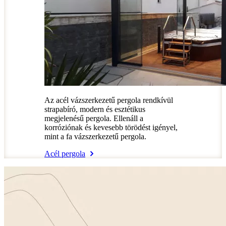
Az acél vázszerkezetű pergola rendkívül
strapabíró, modern és esztétikus
megjelenésű pergola. Ellenáll a
korróziónak és kevesebb törödést igényel,
mint a fa vázszerkezetű pergola.
Acél pergola