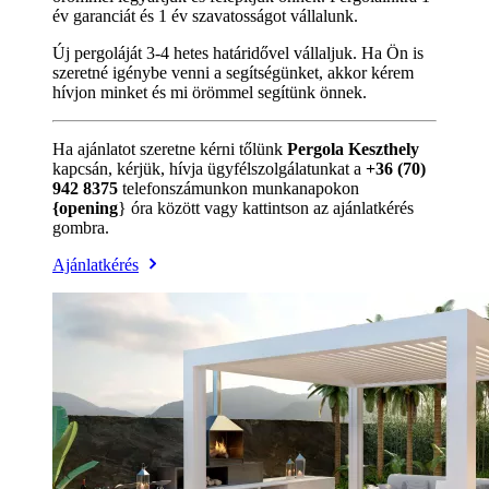
év garanciát és 1 év szavatosságot vállalunk.
Új pergoláját 3-4 hetes határidővel vállaljuk. Ha Ön is
szeretné igénybe venni a segítségünket, akkor kérem
hívjon minket és mi örömmel segítünk önnek.
Ha ajánlatot szeretne kérni tőlünk
Pergola Keszthely
kapcsán, kérjük, hívja ügyfélszolgálatunkat a
+36 (70)
942 8375
telefonszámunkon munkanapokon
{opening
} óra között vagy kattintson az ajánlatkérés
gombra.
Ajánlatkérés