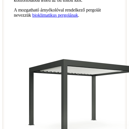
konfortosabbá teheti az ott töltött időt.
A mozgatható árnyékolóval rendelkező pergolát
nevezzük
bioklimatikus pergolának
.