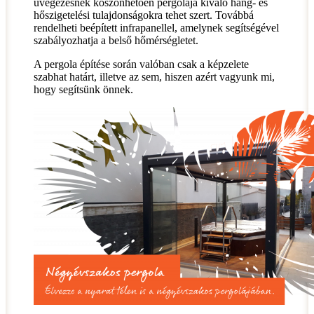
üvegezésnek köszönhetően pergolája kiváló hang- és
hőszigetelési tulajdonságokra tehet szert. Továbbá
rendelheti beépített infrapanellel, amelynek segítségével
szabályozhatja a belső hőmérségletet.
A pergola építése során valóban csak a képzelete
szabhat határt, illetve az sem, hiszen azért vagyunk mi,
hogy segítsünk önnek.