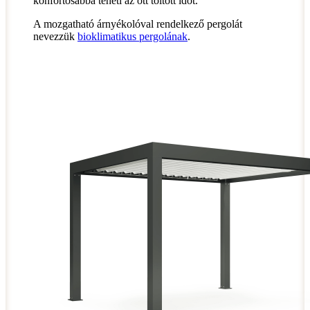
konfortosabbá teheti az ott töltött időt.
A mozgatható árnyékolóval rendelkező pergolát
nevezzük
bioklimatikus pergolának
.