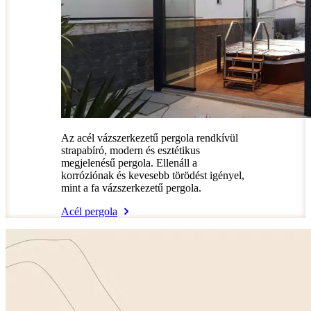
Az acél vázszerkezetű pergola rendkívül
strapabíró, modern és esztétikus
megjelenésű pergola. Ellenáll a
korróziónak és kevesebb törödést igényel,
mint a fa vázszerkezetű pergola.
Acél pergola