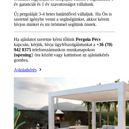
év garanciát és 1 év szavatosságot vállalunk.
Új pergoláját 3-4 hetes határidővel vállaljuk. Ha Ön is
szeretné igénybe venni a segítségünket, akkor kérem
hívjon minket és mi örömmel segítünk önnek.
Ha ajánlatot szeretne kérni tőlünk
Pergola Pécs
kapcsán, kérjük, hívja ügyfélszolgálatunkat a
+36 (70)
942 8375
telefonszámunkon munkanapokon
{opening
} óra között vagy kattintson az ajánlatkérés
gombra.
Ajánlatkérés