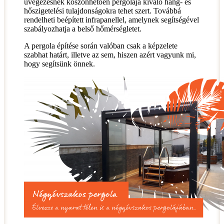
üvegezésnek köszönhetően pergolája kiváló hang- és
hőszigetelési tulajdonságokra tehet szert. Továbbá
rendelheti beépített infrapanellel, amelynek segítségével
szabályozhatja a belső hőmérségletet.
A pergola építése során valóban csak a képzelete
szabhat határt, illetve az sem, hiszen azért vagyunk mi,
hogy segítsünk önnek.