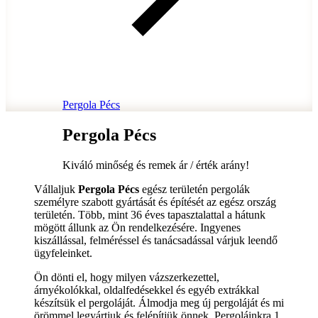
Pergola Pécs
Pergola Pécs
Kiváló minőség és remek ár / érték arány!
Vállaljuk
Pergola Pécs
egész területén pergolák
személyre szabott gyártását és építését az egész ország
területén. Több, mint 36 éves tapasztalattal a hátunk
mögött állunk az Ön rendelkezésére. Ingyenes
kiszállással, felméréssel és tanácsadással várjuk leendő
ügyfeleinket.
Ön dönti el, hogy milyen vázszerkezettel,
árnyékolókkal, oldalfedésekkel és egyéb extrákkal
készítsük el pergoláját. Álmodja meg új pergoláját és mi
örömmel legyártjuk és felépítjük önnek. Pergoláinkra 1