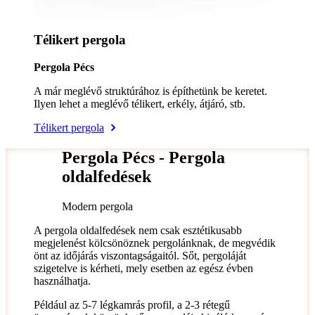
Télikert pergola
Pergola Pécs
A már meglévő struktúrához is építhetünk be keretet.
Ilyen lehet a meglévő télikert, erkély, átjáró, stb.
Télikert pergola
Pergola Pécs - Pergola
oldalfedések
Modern pergola
A pergola oldalfedések nem csak esztétikusabb
megjelenést kölcsönöznek pergolánknak, de megvédik
önt az időjárás viszontagságaitól. Sőt, pergoláját
szigetelve is kérheti, mely esetben az egész évben
használhatja.
Például az 5-7 légkamrás profil, a 2-3 rétegű