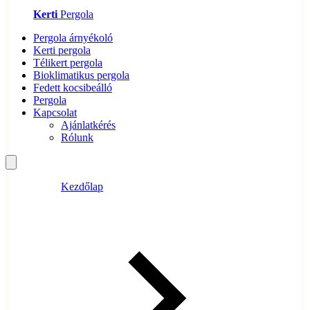
Kerti
Pergola
Pergola árnyékoló
Kerti pergola
Télikert pergola
Bioklimatikus pergola
Fedett kocsibeálló
Pergola
Kapcsolat
Ajánlatkérés
Rólunk
Kezdőlap