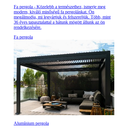
Fa pergola - Közelebb a természethez, ismerje meg
modern, kiváló minőségű fa pergolánkat. Ön
megálmodja, mi legyártjuk és felszereljük. Több, mint
36 éves tapasztalattal a hátunk mögött állunk az ön
rendelkezésére.
Fa pergola
Alumínium pergola