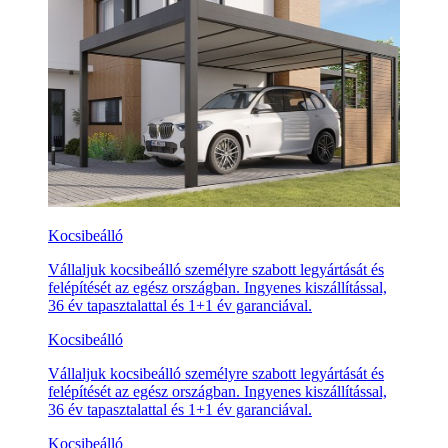
Kocsibeálló
Vállaljuk kocsibeálló személyre szabott legyártását és
felépítését az egész országban. Ingyenes kiszállítással,
36 év tapasztalattal és 1+1 év garanciával.
Kocsibeálló
Vállaljuk kocsibeálló személyre szabott legyártását és
felépítését az egész országban. Ingyenes kiszállítással,
36 év tapasztalattal és 1+1 év garanciával.
Kocsibeálló