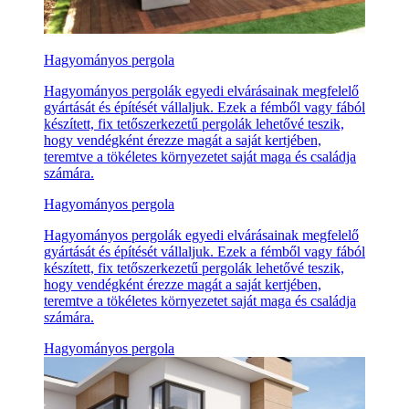
Hagyományos pergola
Hagyományos pergolák egyedi elvárásainak megfelelő
gyártását és építését vállaljuk. Ezek a fémből vagy fából
készített, fix tetőszerkezetű pergolák lehetővé teszik,
hogy vendégként érezze magát a saját kertjében,
teremtve a tökéletes környezetet saját maga és családja
számára.
Hagyományos pergola
Hagyományos pergolák egyedi elvárásainak megfelelő
gyártását és építését vállaljuk. Ezek a fémből vagy fából
készített, fix tetőszerkezetű pergolák lehetővé teszik,
hogy vendégként érezze magát a saját kertjében,
teremtve a tökéletes környezetet saját maga és családja
számára.
Hagyományos pergola