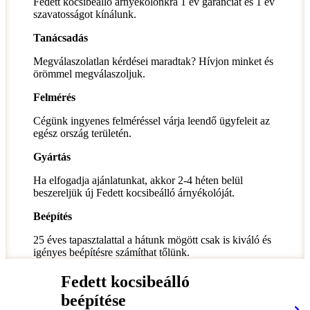
Fedett kocsibeálló árnyékolónkra 1 év garanciát és 1 év
szavatosságot kínálunk.
Tanácsadás
Megválaszolatlan kérdései maradtak? Hívjon minket és
örömmel megválaszoljuk.
Felmérés
Cégünk ingyenes felméréssel várja leendő ügyfeleit az
egész ország területén.
Gyártás
Ha elfogadja ajánlatunkat, akkor 2-4 héten belül
beszereljük új Fedett kocsibeálló árnyékolóját.
Beépítés
25 éves tapasztalattal a hátunk mögött csak is kiváló és
igényes beépítésre számíthat tőlünk.
Fedett kocsibeálló
beépítése