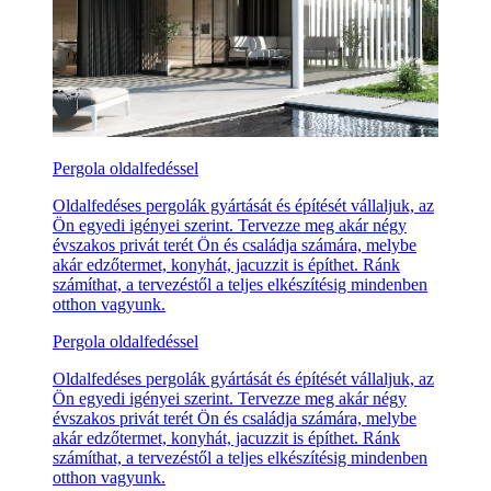
Pergola oldalfedéssel
Oldalfedéses pergolák gyártását és építését vállaljuk, az
Ön egyedi igényei szerint. Tervezze meg akár négy
évszakos privát terét Ön és családja számára, melybe
akár edzőtermet, konyhát, jacuzzit is építhet. Ránk
számíthat, a tervezéstől a teljes elkészítésig mindenben
otthon vagyunk.
Pergola oldalfedéssel
Oldalfedéses pergolák gyártását és építését vállaljuk, az
Ön egyedi igényei szerint. Tervezze meg akár négy
évszakos privát terét Ön és családja számára, melybe
akár edzőtermet, konyhát, jacuzzit is építhet. Ránk
számíthat, a tervezéstől a teljes elkészítésig mindenben
otthon vagyunk.