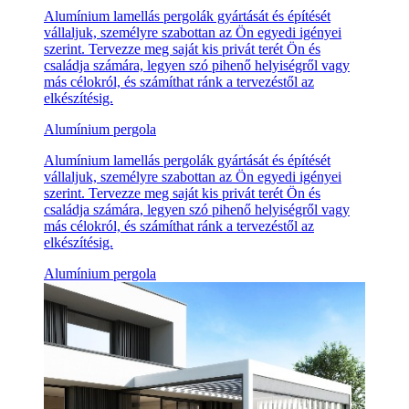
Alumínium lamellás pergolák gyártását és építését
vállaljuk, személyre szabottan az Ön egyedi igényei
szerint. Tervezze meg saját kis privát terét Ön és
családja számára, legyen szó pihenő helyiségről vagy
más célokról, és számíthat ránk a tervezéstől az
elkészítésig.
Alumínium pergola
Alumínium lamellás pergolák gyártását és építését
vállaljuk, személyre szabottan az Ön egyedi igényei
szerint. Tervezze meg saját kis privát terét Ön és
családja számára, legyen szó pihenő helyiségről vagy
más célokról, és számíthat ránk a tervezéstől az
elkészítésig.
Alumínium pergola