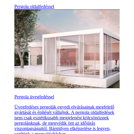
Pergola oldalfedéssel
Pergola üvegfedéssel
Üvegfedéses pergolák egyedi elvárásainak megfelelő
gyártását és építését vállaljuk. A pergola oldalfedések
nem csak esztétikusabb megjelenést kölcsönöznek
pergolánknak, de megvédik önt az időjárás
viszontagságaitól. Bármilyen elképzelése is legyen,
segítünk a megvalósításban.