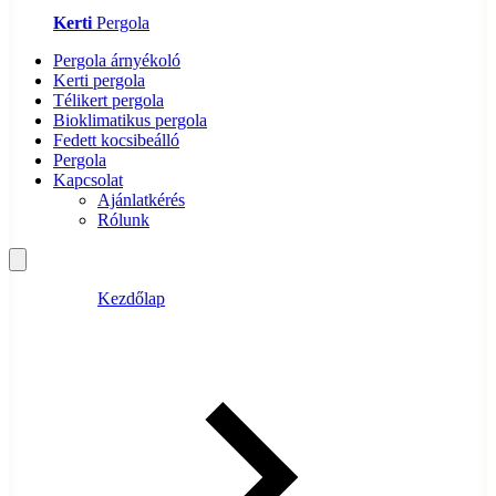
Kerti
Pergola
Pergola árnyékoló
Kerti pergola
Télikert pergola
Bioklimatikus pergola
Fedett kocsibeálló
Pergola
Kapcsolat
Ajánlatkérés
Rólunk
Kezdőlap