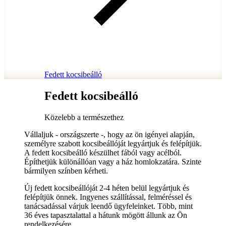
Fedett kocsibeálló
Fedett kocsibeálló
Közelebb a természethez
Vállaljuk - országszerte -, hogy az ön igényei alapján,
személyre szabott kocsibeállóját legyártjuk és felépítjük.
A fedett kocsibeálló készülhet fából vagy acélból.
Építhetjük különállóan vagy a ház homlokzatára. Szinte
bármilyen színben kérheti.
Új fedett kocsibeállóját 2-4 héten belül legyártjuk és
felépítjük önnek. Ingyenes szállítással, felméréssel és
tanácsadással várjuk leendő ügyfeleinket. Több, mint
36 éves tapasztalattal a hátunk mögött állunk az Ön
rendelkezésére.