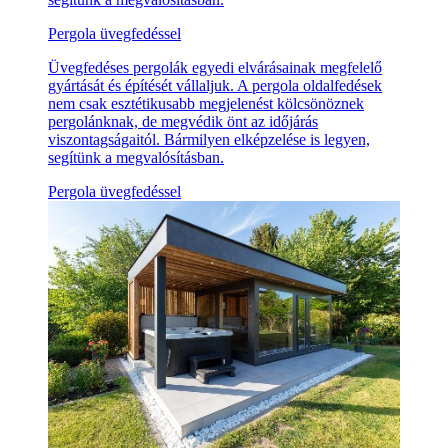
Pergola üvegfedéssel
Üvegfedéses pergolák egyedi elvárásainak megfelelő
gyártását és építését vállaljuk. A pergola oldalfedések
nem csak esztétikusabb megjelenést kölcsönöznek
pergolánknak, de megvédik önt az időjárás
viszontagságaitól. Bármilyen elképzelése is legyen,
segítünk a megvalósításban.
Pergola üvegfedéssel