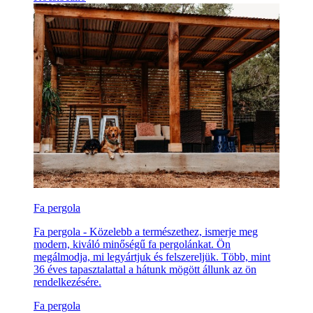
Fa pergola
Fa pergola - Közelebb a természethez, ismerje meg
modern, kiváló minőségű fa pergolánkat. Ön
megálmodja, mi legyártjuk és felszereljük. Több, mint
36 éves tapasztalattal a hátunk mögött állunk az ön
rendelkezésére.
Fa pergola