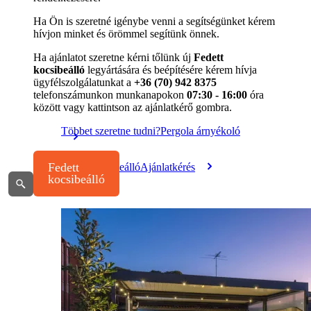
Ha Ön is szeretné igénybe venni a segítségünket kérem
hívjon minket és örömmel segítünk önnek.
Ha ajánlatot szeretne kérni tőlünk új
Fedett
kocsibeálló
legyártására és beépítésére kérem hívja
ügyfélszolgálatunkat a
+36 (70) 942 8375
telefonszámunkon munkanapokon
07:30 - 16:00
óra
között vagy kattintson az ajánlatkérő gombra.
Többet szeretne tudni?
Pergola árnyékoló
Fedett kocsibeálló
Ajánlatkérés