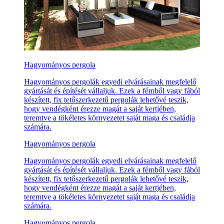
Hagyományos pergola
Hagyományos pergolák egyedi elvárásainak megfelelő
gyártását és építését vállaljuk. Ezek a fémből vagy fából
készített, fix tetőszerkezetű pergolák lehetővé teszik,
hogy vendégként érezze magát a saját kertjében,
teremtve a tökéletes környezetet saját maga és családja
számára.
Hagyományos pergola
Hagyományos pergolák egyedi elvárásainak megfelelő
gyártását és építését vállaljuk. Ezek a fémből vagy fából
készített, fix tetőszerkezetű pergolák lehetővé teszik,
hogy vendégként érezze magát a saját kertjében,
teremtve a tökéletes környezetet saját maga és családja
számára.
Hagyományos pergola