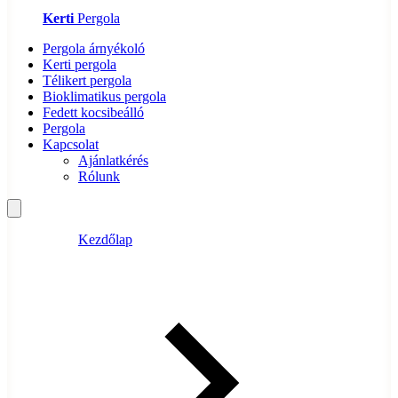
Kerti
Pergola
Pergola árnyékoló
Kerti pergola
Télikert pergola
Bioklimatikus pergola
Fedett kocsibeálló
Pergola
Kapcsolat
Ajánlatkérés
Rólunk
Kezdőlap