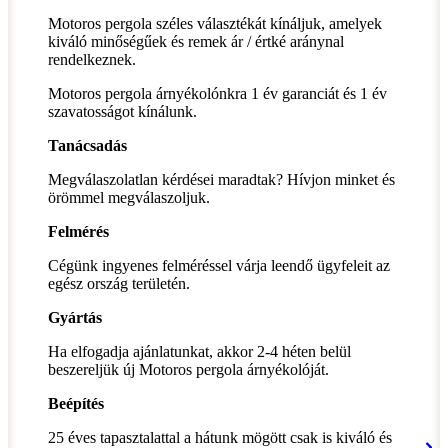
Motoros pergola széles választékát kínáljuk, amelyek
kiváló minőségűek és remek ár / értké aránynal
rendelkeznek.
Motoros pergola árnyékolónkra 1 év garanciát és 1 év
szavatosságot kínálunk.
Tanácsadás
Megválaszolatlan kérdései maradtak? Hívjon minket és
örömmel megválaszoljuk.
Felmérés
Cégünk ingyenes felméréssel várja leendő ügyfeleit az
egész ország területén.
Gyártás
Ha elfogadja ajánlatunkat, akkor 2-4 héten belül
beszereljük új Motoros pergola árnyékolóját.
Beépítés
25 éves tapasztalattal a hátunk mögött csak is kiváló és