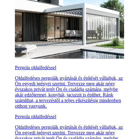
Pergola oldalfedéssel
Oldalfedéses pergolák gyártását és építését vállaljuk, az
Ön egyedi igényei szerint. Tervezze meg akár négy
évszakos privát terét Ön és családja számára, melybe
akár edzőtermet, konyhát, jacuzzit is építhet. Ránk
számíthat, a tervezéstől a teljes elkészítésig mindenben
otthon vagyunk.
Pergola oldalfedéssel
Oldalfedéses pergolák gyártását és építését vállaljuk, az
Ön egyedi igényei szerint. Tervezze meg akár négy
évszakos privát terét Ön és családja számára, melybe