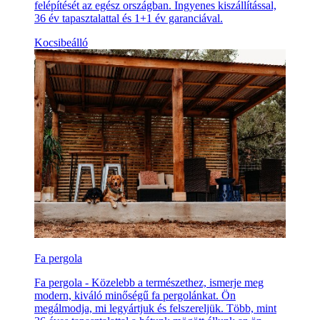
felépítését az egész országban. Ingyenes kiszállítással,
36 év tapasztalattal és 1+1 év garanciával.
Kocsibeálló
Fa pergola
Fa pergola - Közelebb a természethez, ismerje meg
modern, kiváló minőségű fa pergolánkat. Ön
megálmodja, mi legyártjuk és felszereljük. Több, mint