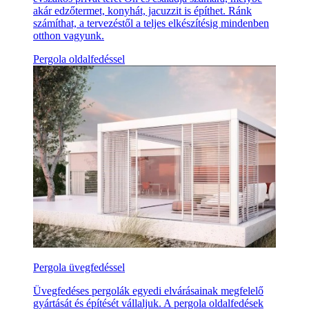
akár edzőtermet, konyhát, jacuzzit is építhet. Ránk
számíthat, a tervezéstől a teljes elkészítésig mindenben
otthon vagyunk.
Pergola oldalfedéssel
Pergola üvegfedéssel
Üvegfedéses pergolák egyedi elvárásainak megfelelő
gyártását és építését vállaljuk. A pergola oldalfedések