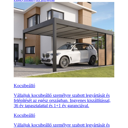
Kocsibeálló
Vállaljuk kocsibeálló személyre szabott legyártását és
felépítését az egész országban. Ingyenes kiszállítással,
36 év tapasztalattal és 1+1 év garanciával.
Kocsibeálló
Vállaljuk kocsibeálló személyre szabott legyártását és