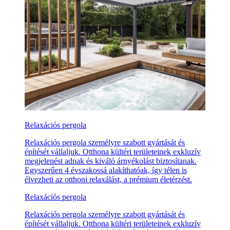
Relaxációs pergola
Relaxációs pergola személyre szabott gyártását és
építését vállaljuk. Otthona kültéri területeinek exkluzív
megjelenést adnak és kiváló árnyékolást biztosítanak.
Egyszerűen 4 évszakossá alakíthatóak, így télen is
élvezheti az otthoni relaxálást, a prémium életérzést.
Relaxációs pergola
Relaxációs pergola személyre szabott gyártását és
építését vállaljuk. Otthona kültéri területeinek exkluzív