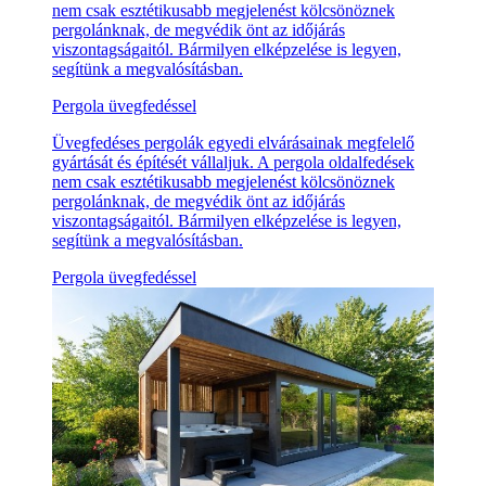
nem csak esztétikusabb megjelenést kölcsönöznek
pergolánknak, de megvédik önt az időjárás
viszontagságaitól. Bármilyen elképzelése is legyen,
segítünk a megvalósításban.
Pergola üvegfedéssel
Üvegfedéses pergolák egyedi elvárásainak megfelelő
gyártását és építését vállaljuk. A pergola oldalfedések
nem csak esztétikusabb megjelenést kölcsönöznek
pergolánknak, de megvédik önt az időjárás
viszontagságaitól. Bármilyen elképzelése is legyen,
segítünk a megvalósításban.
Pergola üvegfedéssel