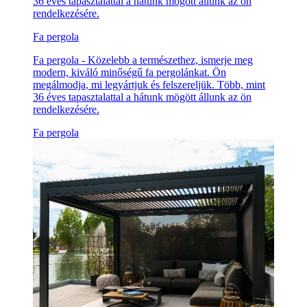
36 éves tapasztalattal a hátunk mögött állunk az ön
rendelkezésére.
Fa pergola
Fa pergola - Közelebb a természethez, ismerje meg
modern, kiváló minőségű fa pergolánkat. Ön
megálmodja, mi legyártjuk és felszereljük. Több, mint
36 éves tapasztalattal a hátunk mögött állunk az ön
rendelkezésére.
Fa pergola