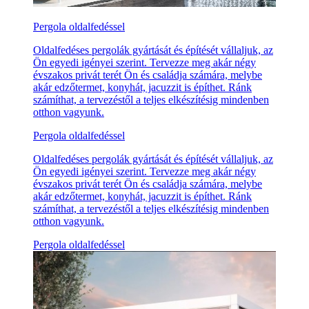
Pergola oldalfedéssel
Oldalfedéses pergolák gyártását és építését vállaljuk, az
Ön egyedi igényei szerint. Tervezze meg akár négy
évszakos privát terét Ön és családja számára, melybe
akár edzőtermet, konyhát, jacuzzit is építhet. Ránk
számíthat, a tervezéstől a teljes elkészítésig mindenben
otthon vagyunk.
Pergola oldalfedéssel
Oldalfedéses pergolák gyártását és építését vállaljuk, az
Ön egyedi igényei szerint. Tervezze meg akár négy
évszakos privát terét Ön és családja számára, melybe
akár edzőtermet, konyhát, jacuzzit is építhet. Ránk
számíthat, a tervezéstől a teljes elkészítésig mindenben
otthon vagyunk.
Pergola oldalfedéssel