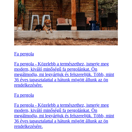
Fa pergola
Fa pergola - Közelebb a természethez, ismerje meg
modern, kiváló minőségű fa pergolánkat. Ön
megálmodja, mi legyártjuk és felszereljük. Több, mint
36 éves tapasztalattal a hátunk mögött állunk az ön
rendelkezésére.
Fa pergola
Fa pergola - Közelebb a természethez, ismerje meg
modern, kiváló minőségű fa pergolánkat. Ön
megálmodja, mi legyártjuk és felszereljük. Több, mint
36 éves tapasztalattal a hátunk mögött állunk az ön
rendelkezésére.