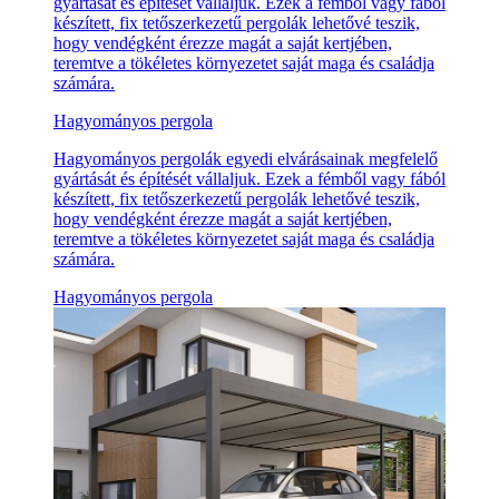
gyártását és építését vállaljuk. Ezek a fémből vagy fából
készített, fix tetőszerkezetű pergolák lehetővé teszik,
hogy vendégként érezze magát a saját kertjében,
teremtve a tökéletes környezetet saját maga és családja
számára.
Hagyományos pergola
Hagyományos pergolák egyedi elvárásainak megfelelő
gyártását és építését vállaljuk. Ezek a fémből vagy fából
készített, fix tetőszerkezetű pergolák lehetővé teszik,
hogy vendégként érezze magát a saját kertjében,
teremtve a tökéletes környezetet saját maga és családja
számára.
Hagyományos pergola