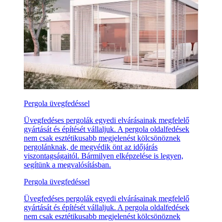
Pergola üvegfedéssel
Üvegfedéses pergolák egyedi elvárásainak megfelelő
gyártását és építését vállaljuk. A pergola oldalfedések
nem csak esztétikusabb megjelenést kölcsönöznek
pergolánknak, de megvédik önt az időjárás
viszontagságaitól. Bármilyen elképzelése is legyen,
segítünk a megvalósításban.
Pergola üvegfedéssel
Üvegfedéses pergolák egyedi elvárásainak megfelelő
gyártását és építését vállaljuk. A pergola oldalfedések
nem csak esztétikusabb megjelenést kölcsönöznek