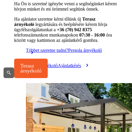
Ha Ön is szeretné igénybe venni a segítségünket kérem
hívjon minket és mi örömmel segítünk önnek.
Ha ajánlatot szeretne kérni tőlünk új
Terasz
árnyékoló
legyártására és beépítésére kérem hívja
ügyfélszolgálatunkat a
+36 (70) 942 8375
telefonszámunkon munkanapokon
07:30 - 16:00
óra
között vagy kattintson az ajánlatkérő gombra.
Többet szeretne tudni?
Pergola árnyékoló
Terasz árnyékoló
Ajánlatkérés