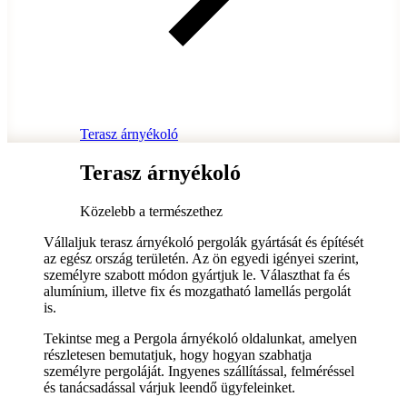
Terasz árnyékoló
Terasz árnyékoló
Közelebb a természethez
Vállaljuk terasz árnyékoló pergolák gyártását és építését
az egész ország területén. Az ön egyedi igényei szerint,
személyre szabott módon gyártjuk le. Választhat fa és
alumínium, illetve fix és mozgatható lamellás pergolát
is.
Tekintse meg a Pergola árnyékoló oldalunkat, amelyen
részletesen bemutatjuk, hogy hogyan szabhatja
személyre pergoláját. Ingyenes szállítással, felméréssel
és tanácsadással várjuk leendő ügyfeleinket.