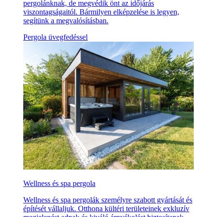
pergolánknak, de megvédik önt az időjárás
viszontagságaitól. Bármilyen elképzelése is legyen,
segítünk a megvalósításban.
Pergola üvegfedéssel
Wellness és spa pergola
Wellness és spa pergolák személyre szabott gyártását és
építését vállaljuk. Otthona kültéri területeinek exkluzív