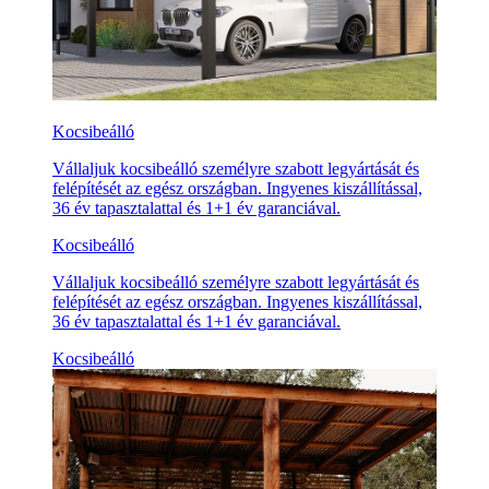
Kocsibeálló
Vállaljuk kocsibeálló személyre szabott legyártását és
felépítését az egész országban. Ingyenes kiszállítással,
36 év tapasztalattal és 1+1 év garanciával.
Kocsibeálló
Vállaljuk kocsibeálló személyre szabott legyártását és
felépítését az egész országban. Ingyenes kiszállítással,
36 év tapasztalattal és 1+1 év garanciával.
Kocsibeálló