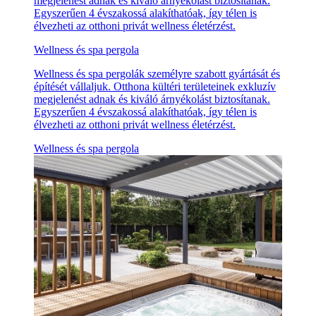
megjelenést adnak és kiváló árnyékolást biztosítanak.
Egyszerűen 4 évszakossá alakíthatóak, így télen is
élvezheti az otthoni privát wellness életérzést.
Wellness és spa pergola
Wellness és spa pergolák személyre szabott gyártását és
építését vállaljuk. Otthona kültéri területeinek exkluzív
megjelenést adnak és kiváló árnyékolást biztosítanak.
Egyszerűen 4 évszakossá alakíthatóak, így télen is
élvezheti az otthoni privát wellness életérzést.
Wellness és spa pergola