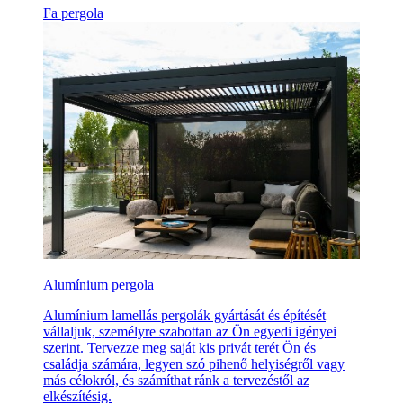
Fa pergola
Alumínium pergola
Alumínium lamellás pergolák gyártását és építését
vállaljuk, személyre szabottan az Ön egyedi igényei
szerint. Tervezze meg saját kis privát terét Ön és
családja számára, legyen szó pihenő helyiségről vagy
más célokról, és számíthat ránk a tervezéstől az
elkészítésig.