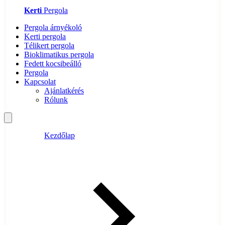
Kerti
Pergola
Pergola árnyékoló
Kerti pergola
Télikert pergola
Bioklimatikus pergola
Fedett kocsibeálló
Pergola
Kapcsolat
Ajánlatkérés
Rólunk
Kezdőlap